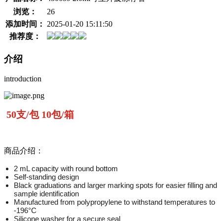
浏览：
26
添加时间：
2025-01-20 15:11:50
推荐度：
介绍
introduction
50支/包 10包/箱
商品介绍：
2 mL capacity with round bottom
Self-standing design
Black graduations and larger marking spots for easier filling and
sample identification
Manufactured from polypropylene to withstand temperatures to
-196°C
Silicone washer for a secure seal