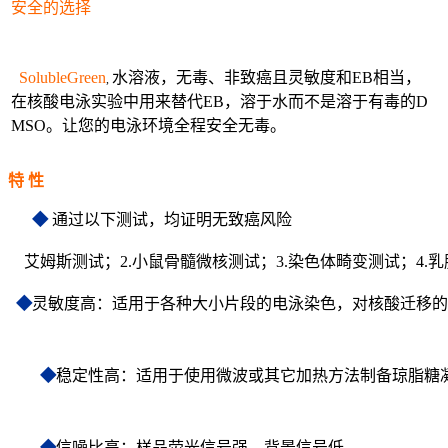
安全的选择
SolubleGreen
水溶液，无毒、非致癌且灵敏度和EB相当，
,
在核酸电泳实验中用来替代EB，溶于水而不是溶于有毒的D
MSO。让您的电泳环境全程安全无毒。
特 性
◆
通过以下测试，均证明无致癌风险
艾姆斯测试；2.小鼠骨髓微核测试；3.染色体畸变测试；4.
◆
灵敏度高：适用于各种大小片段的电泳染色，对核酸迁移的
◆
稳定性高：适用于使用微波或其它加热方法制备琼脂糖
◆
信噪比高：样品荧光信号强，背景信号低