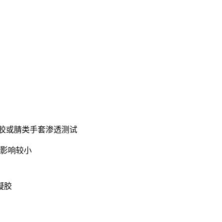
乳胶或腈类手套渗透测试
影响较小
凝胶