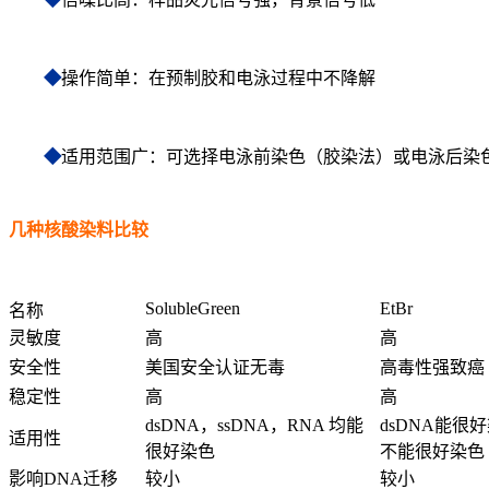
◆
操作简单：在预制胶和电泳过程中不降解
◆
适用范围广：可选择电泳前染色（胶染法）或电泳后染
几种核酸染料比较
SolubleGreen
EtBr
名称
灵敏度
高
高
安全性
美国安全认证无毒
高毒性强致癌
稳定性
高
高
dsDNA，ssDNA，RNA 均能
dsDNA能很好
适用性
很好染色
不能很好染色
影响DNA迁移
较小
较小