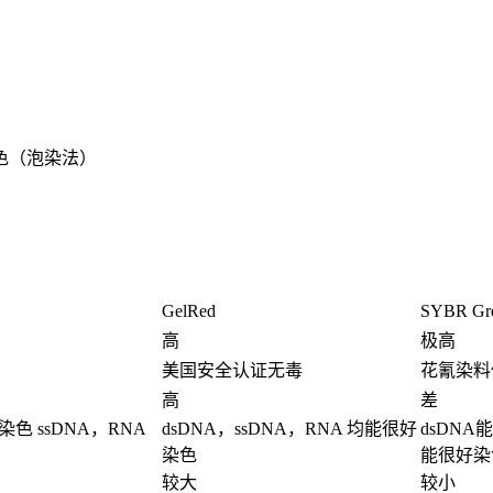
色（泡染法）
GelRed
SYBR Gre
高
极高
美国安全认证无毒
花氰染料
高
差
染色 ssDNA，RNA
dsDNA，ssDNA，RNA 均能很好
dsDNA
染色
能很好染
较大
较小